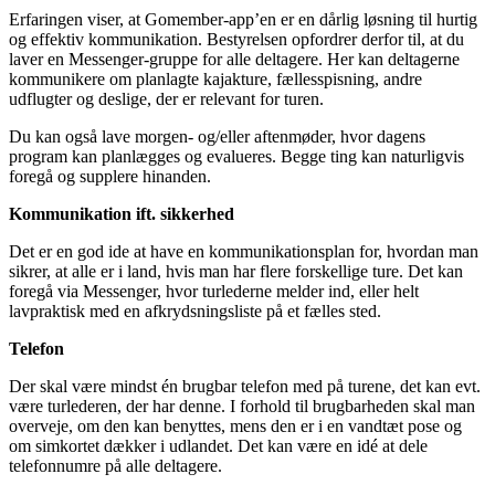
Erfaringen viser, at Gomember-app’en er en dårlig løsning til hurtig
og effektiv kommunikation. Bestyrelsen opfordrer derfor til, at du
laver en Messenger-gruppe for alle deltagere. Her kan deltagerne
kommunikere om planlagte kajakture, fællesspisning, andre
udflugter og deslige, der er relevant for turen.
Du kan også lave morgen- og/eller aftenmøder, hvor dagens
program kan planlægges og evalueres. Begge ting kan naturligvis
foregå og supplere hinanden.
Kommunikation ift. sikkerhed
Det er en god ide at have en kommunikationsplan for, hvordan man
sikrer, at alle er i land, hvis man har flere forskellige ture. Det kan
foregå via Messenger, hvor turlederne melder ind, eller helt
lavpraktisk med en afkrydsningsliste på et fælles sted.
Telefon
Der skal være mindst én brugbar telefon med på turene, det kan evt.
være turlederen, der har denne. I forhold til brugbarheden skal man
overveje, om den kan benyttes, mens den er i en vandtæt pose og
om simkortet dækker i udlandet. Det kan være en idé at dele
telefonnumre på alle deltagere.