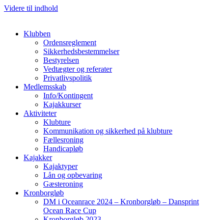
Videre til indhold
Klubben
Ordensreglement
Sikkerhedsbestemmelser
Bestyrelsen
Vedtægter og referater
Privatlivspolitik
Medlemsskab
Info/Kontingent
Kajakkurser
Aktiviteter
Klubture
Kommunikation og sikkerhed på klubture
Fællesroning
Handicapløb
Kajakker
Kajaktyper
Lån og opbevaring
Gæsteroning
Kronborgløb
DM i Oceanrace 2024 – Kronborgløb – Dansprint
Ocean Race Cup
Kronborgløb 2023