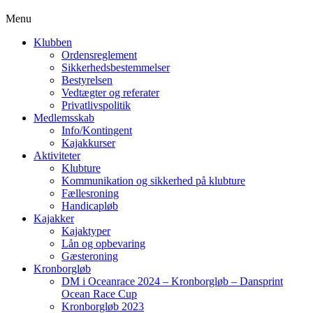
Menu
Klubben
Ordensreglement
Sikkerhedsbestemmelser
Bestyrelsen
Vedtægter og referater
Privatlivspolitik
Medlemsskab
Info/Kontingent
Kajakkurser
Aktiviteter
Klubture
Kommunikation og sikkerhed på klubture
Fællesroning
Handicapløb
Kajakker
Kajaktyper
Lån og opbevaring
Gæsteroning
Kronborgløb
DM i Oceanrace 2024 – Kronborgløb – Dansprint
Ocean Race Cup
Kronborgløb 2023