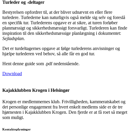
Turleder og -deltager
Bestyrelsen opfordrer til, at der bliver udnævnt en eller flere
turledere. Turlederne kan naturligvis også melde sig selv og foreslå
en specifik tur. Turlederens opgave er at sikre, at turen forløber
planmæssigt og sikkerhedsmæssigt forsvarligt. Turlederen kan finde
inspiration til den sikkerhedsmæssige planlægning i dokumentet:
Sejladsplan
.
Det er turdeltagernes opgave at følge turlederens anvisninger og
hjælpe turlederen ved behov, så alle får en god tur.
Hent denne guide som .pdf nedenstående.
Download
Kajakklubben Krogen i Helsingør
Krogen er medlemmernes klub. Frivilligheden, kammeratskabet og
det personlige engagement fra hvert enkelt medlems side er de tre
hjørnesten i Kajakklubben Krogen. Den fjerde er at få roet så meget
som muligt.
Kontaktoplysninger